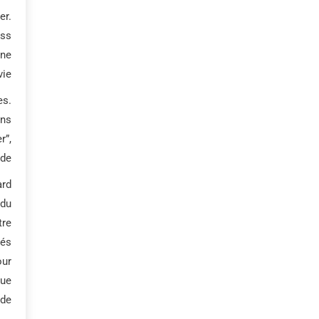
er.
uss
une
ie.
es.
ons
r”,
de.
ard
 du
tre
tés
our
que
de.