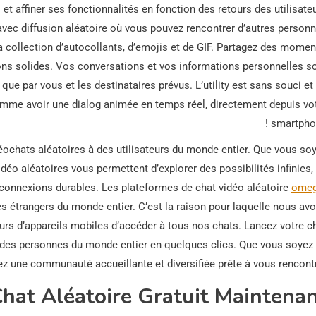
s et affiner ses fonctionnalités en fonction des retours des utilisateu
e avec diffusion aléatoire où vous pouvez rencontrer d’autres personn
 collection d’autocollants, d’emojis et de GIF. Partagez des momen
ions solides. Vos conversations et vos informations personnelles s
ue par vous et les destinataires prévus. L’utility est sans souci et
omme avoir une dialog animée en temps réel, directement depuis vo
smartphon
ochats aléatoires à des utilisateurs du monde entier. Que vous so
vidéo aléatoires vous permettent d’explorer des possibilités infinies,
connexions durables. Les plateformes de chat vidéo aléatoire
omeg
 étrangers du monde entier. C’est la raison pour laquelle nous av
eurs d’appareils mobiles d’accéder à tous nos chats. Lancez votre c
c des personnes du monde entier en quelques clics. Que vous soyez
z une communauté accueillante et diversifiée prête à vous rencontre
at Aléatoire Gratuit Maintena