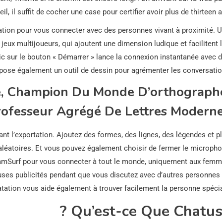
eil, il suffit de cocher une case pour certifier avoir plus de thirteen a
sation pour vous connecter avec des personnes vivant à proximité. 
 jeux multijoueurs, qui ajoutent une dimension ludique et facilitent 
lic sur le bouton « Démarrer » lance la connexion instantanée avec 
pose également un outil de dessin pour agrémenter les conversatio
e, Champion Du Monde D’orthograph
rofesseur Agrégé De Lettres Modern
ant l’exportation. Ajoutez des formes, des lignes, des légendes et p
aléatoires. Et vous pouvez également choisir de fermer le microph
amSurf pour vous connecter à tout le monde, uniquement aux fem
ses publicités pendant que vous discutez avec d’autres personnes
atation vous aide également à trouver facilement la personne spécia
Qu’est-ce Que Chatuss