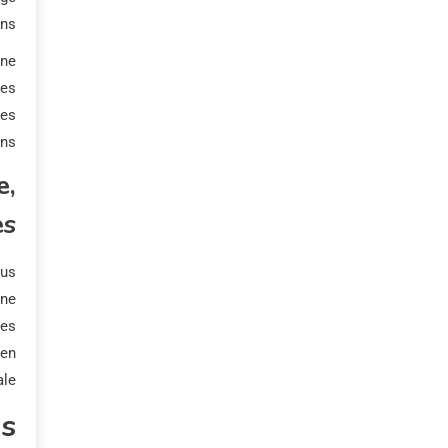
ns.
Une
les
des
ns.
e,
es
lus
one
mes
 en
le.
 ?