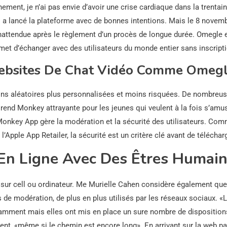
ent, je n’ai pas envie d’avoir une crise cardiaque dans la trentain
 a lancé la plateforme avec de bonnes intentions. Mais le 8 novem
nattendue après le règlement d’un procès de longue durée. Omegle 
rmet d’échanger avec des utilisateurs du monde entier sans inscripti
Websites De Chat Vidéo Comme Omeg
ions aléatoires plus personnalisées et moins risquées. De nombreu
 rend Monkey attrayante pour les jeunes qui veulent à la fois s’amu
t Monkey App gère la modération et la sécurité des utilisateurs. Co
l’Apple App Retailer, la sécurité est un critère clé avant de télécharg
En Ligne Avec Des Êtres Humai
ur cell ou ordinateur. Me Murielle Cahen considère également que
 de modération, de plus en plus utilisés par les réseaux sociaux. «
isamment mais elles ont mis en place un sure nombre de disposition
uent, «même si le chemin est encore long». En arrivant sur la web p