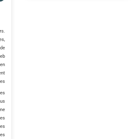
rs.
es,
 de
web
 en
ent
es.
es.
us.
une
es.
des
es.