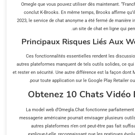
Omegle que vous pouvez utiliser dès maintenant. “Franchem
conclut K-Brooks. En même temps, Brooks affirme qu’il
2023, le service de chat anonyme a été fermé de manière i
un site de chat en ligne qui pe
Principaux Risques Liés Aux 
Ces fonctionnalités essentielles rendent les discuss
autres plateformes manquent de tels outils solides, ce qui
et rester en sécurité. Une autre différence est la façon don
pour toute application sur le Google Play Retailer ou 
Obtenez 10 Chats Vidéo 
La model web d’Omegla.Chat fonctionne parfaitement s
messagerie américaine pourrait envisager plusieurs outils
autres plateformes n’en ont peut-être pas fait suff
explique-t-elle, reconnaissant que les pratiques évol