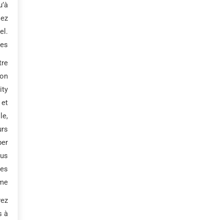
u’à
sez
el.
es.
tre
son
ity
 et
le,
urs
per
ous
ues
me.
vez
s à