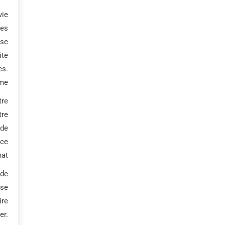
vie
des
ise
ite
es.
me.
tre
tre
 de
ace
at.
 de
sse
ire
er.