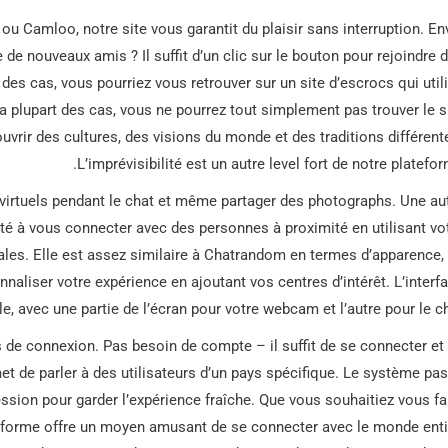
ou Camloo, notre site vous garantit du plaisir sans interruption. En
de nouveaux amis ? Il suffit d’un clic sur le bouton pour rejoindre 
e des cas, vous pourriez vous retrouver sur un site d’escrocs qui util
 plupart des cas, vous ne pourrez tout simplement pas trouver le s
rir des cultures, des visions du monde et des traditions différent
L’imprévisibilité est un autre level fort de notre platefor
virtuels pendant le chat et même partager des photographs. Une au
é à vous connecter avec des personnes à proximité en utilisant vo
ocales. Elle est assez similaire à Chatrandom en termes d’apparence,
aliser votre expérience en ajoutant vos centres d’intérêt. L’interf
e, avec une partie de l’écran pour votre webcam et l’autre pour le ch
s de connexion. Pas besoin de compte – il suffit de se connecter et
et de parler à des utilisateurs d’un pays spécifique. Le système pa
ion pour garder l’expérience fraîche. Que vous souhaitiez vous fa
eforme offre un moyen amusant de se connecter avec le monde enti