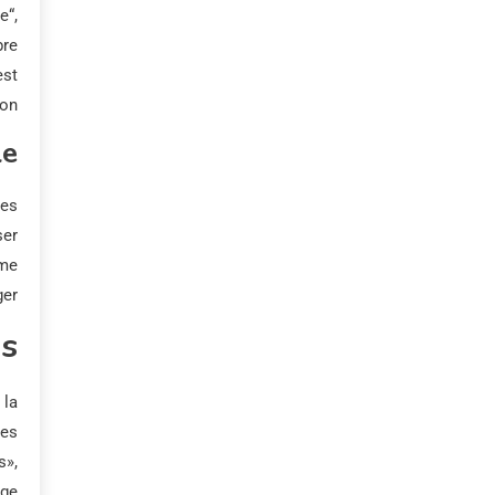
e“,
bre
est
on.
le
ses
ser
mme
er.
ns
 la
Les
s»,
age