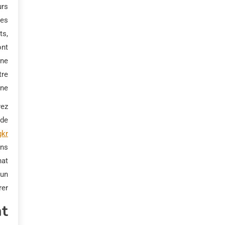
rs.
es.
ts,
ont
 ne
tre
e !
yez
 de
kr
ons
hat
 un
r !
nt