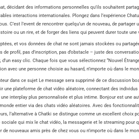
mat, décidant des informations personnelles qu’ils souhaitent partag
ables interactions internationales. Plongez dans l’expérience Chat
 vous. C’est l’event de rencontrer quelqu’un de nouveau, de partager 
istoire ou un rire, et de forger des liens qui peuvent durer toute une v
ptées, et vos données de chat ne sont jamais stockées ou partagé
 de profil, pas d’inscription, pas d’obstacle – juste des conversati
 d’un easy clic. Chaque fois que vous sélectionnez “Nouvel Étrange
tion avec une personne choisie au hasard, n’importe où dans le mon
teur dans ce sujet Le message sera supprimé de ce discussion bo
r une plateforme de chat vidéo aléatoire, connectant des individus
une interplay plus personnalisée et plus intime. Bonjour est une au
monde entier via des chats vidéo aléatoires. Avec des fonctionnali
eurs, l’alternative à Chatki se distingue comme un excellent choix p
 sociale qui mix le chat vidéo, la messagerie et le streaming pour 
er de nouveaux amis près de chez vous ou n’importe où dans le mon