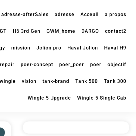
adresse-afterSales
adresse
Acceuil
a propos
 GT
H6 3rd Gen
GWM_home
DARGO
contact2
gy
mission
Jolion pro
Haval Jolion
Haval H9
repair
poer-concept
poer_poer
poer
objectif
wingle
vision
tank-brand
Tank 500
Tank 300
Wingle 5 Upgrade
Wingle 5 Single Cab
é