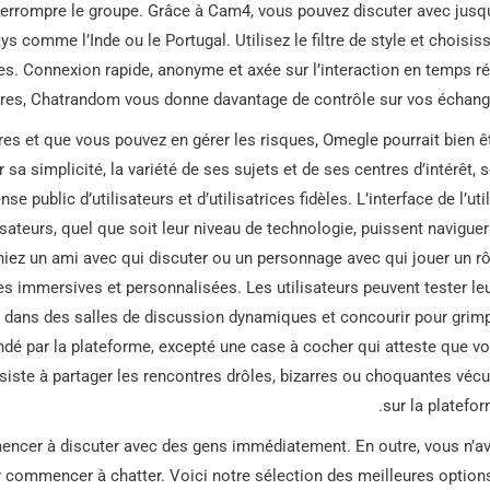
terrompre le groupe. Grâce à Cam4, vous pouvez discuter avec jusq
 comme l’Inde ou le Portugal. Utilisez le filtre de style et choisis
s. Connexion rapide, anonyme et axée sur l’interaction en temps ré
aires, Chatrandom vous donne davantage de contrôle sur vos échang
res et que vous pouvez en gérer les risques, Omegle pourrait bien ê
 sa simplicité, la variété de ses sujets et de ses centres d’intérêt, 
 public d’utilisateurs et d’utilisatrices fidèles. L’interface de l’util
isateurs, quel que soit leur niveau de technologie, puissent naviguer
hiez un ami avec qui discuter ou un personnage avec qui jouer un rô
s immersives et personnalisées. Les utilisateurs peuvent tester le
s dans des salles de discussion dynamiques et concourir pour grim
dé par la plateforme, excepté une case à cocher qui atteste que v
nsiste à partager les rencontres drôles, bizarres ou choquantes véc
sur la platefor
mencer à discuter avec des gens immédiatement. En outre, vous n’a
 commencer à chatter. Voici notre sélection des meilleures option