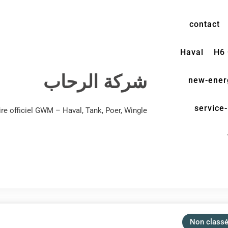
contact
Haval
H6
شركة الرحاب
new-ener
service-
e officiel GWM – Haval, Tank, Poer, Wingle
Non class