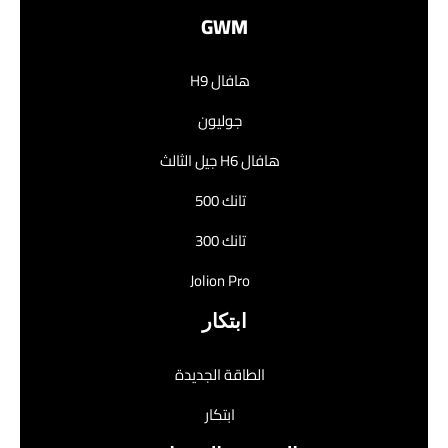
GWM
هافال H9
جوليون
هافال H6 جيل الثالث
تانك 500
تانك 300
Jolion Pro
ابتكار
الطاقة الجديدة
ابتكار