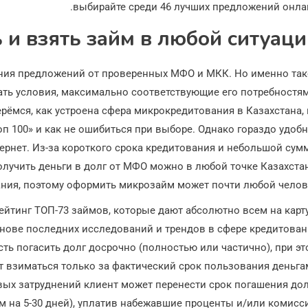
выбирайте среди 46 лучших предложений онла
и взять займ в любой ситуаци
ения предложений от проверенных МФО и МКК. Но именно так
ть условия, максимально соответствующие его потребностям
ёмся, как устроена сфера микрокредитования в Казахстана,
 100» и как не ошибиться при выборе. Однако гораздо удоб
тернет. Из-за короткого срока кредитования и небольшой су
олучить деньги в долг от МФО можно в любой точке Казахста
ния, поэтому оформить микрозайм может почти любой челове
ейтинг ТОП-73 займов, которые дают абсолютно всем на карт
снове последних исследований и трендов в сфере кредитован
ь погасить долг досрочно (полностью или частично), при э
т взиматься только за фактический срок пользования деньга
вых затруднений клиент может перенести срок погашения до
м на 5-30 дней), уплатив набежавшие проценты и/или комисс