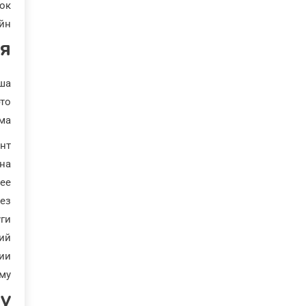
ок.
н.
я
аша
то
ма.
т.
на.
ее.
ез
ги.
ий
ии.
му.
у