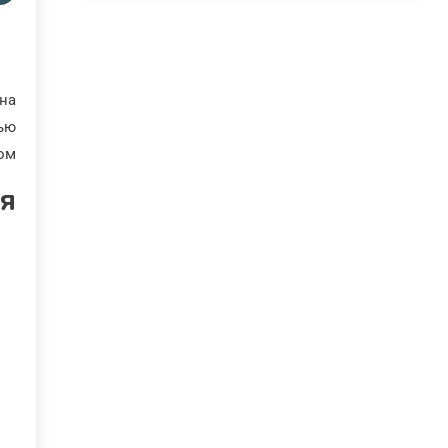
 на
тью
ом.
я