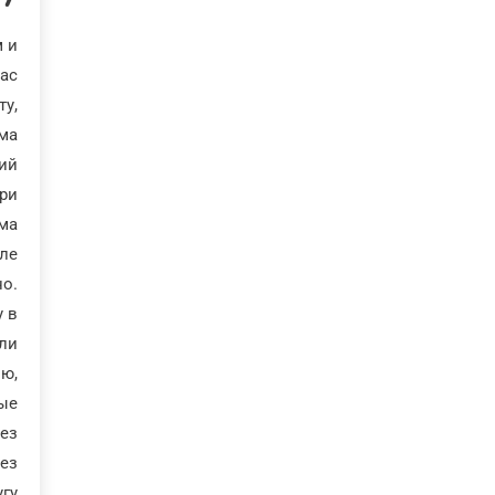
м и
ас.
ту,
ма.
й.
при
ма.
сле
но.
у в
или
ию,
рые
ез
без
угу