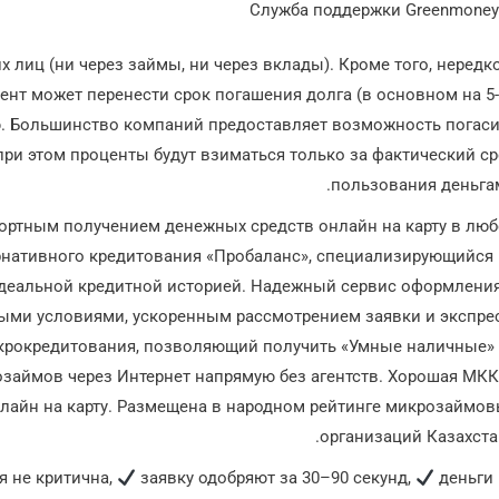
 лиц (ни через займы, ни через вклады). Кроме того, нередк
нт может перенести срок погашения долга (в основном на 5
ю. Большинство компаний предоставляет возможность погаси
при этом проценты будут взиматься только за фактический с
пользования деньга
ртным получением денежных средств онлайн на карту в люб
рнативного кредитования «Пробаланс», специализирующийся
идеальной кредитной историей. Надежный сервис оформлени
ными условиями, ускоренным рассмотрением заявки и экспре
икрокредитования, позволяющий получить «Умные наличные» 
займов через Интернет напрямую без агентств. Хорошая МКК
нлайн на карту. Размещена в народном рейтинге микрозаймо
организаций Казахста
я не критична,
заявку одобряют за 30–90 секунд,
деньги
решение принимает робот,