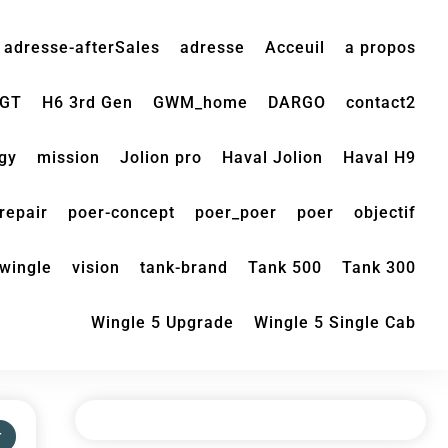
adresse-afterSales
adresse
Acceuil
a propos
 GT
H6 3rd Gen
GWM_home
DARGO
contact2
gy
mission
Jolion pro
Haval Jolion
Haval H9
repair
poer-concept
poer_poer
poer
objectif
wingle
vision
tank-brand
Tank 500
Tank 300
Wingle 5 Upgrade
Wingle 5 Single Cab
т