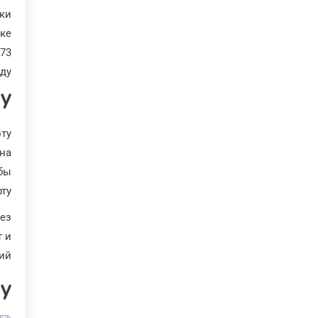
ки
е.
-73
ду.
ду
ту
 на
бы
ту.
без
т и
ий.
у?