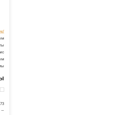
ov/
ым
оты
вис
ным
ы.
ы
-73
й —