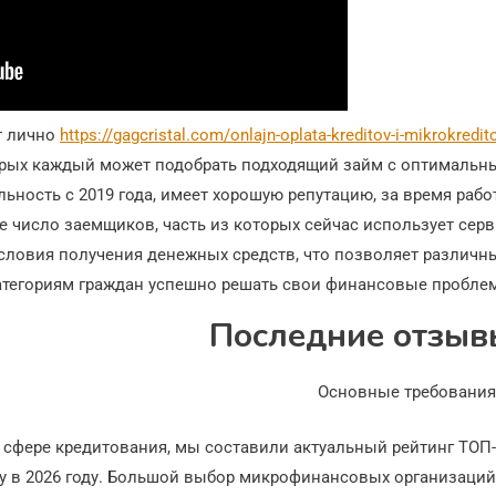
т лично
https://gagcristal.com/onlajn-oplata-kreditov-i-mikrokredit
орых каждый может подобрать подходящий займ с оптимальн
ьность с 2019 года, имеет хорошую репутацию, за время раб
 число заемщиков, часть из которых сейчас использует сер
условия получения денежных средств, что позволяет различ
атегориям граждан успешно решать свои финансовые проблем
Последние отзыв
 сфере кредитования, мы составили актуальный рейтинг ТОП
ту в 2026 году. Большой выбор микрофинансовых организаци