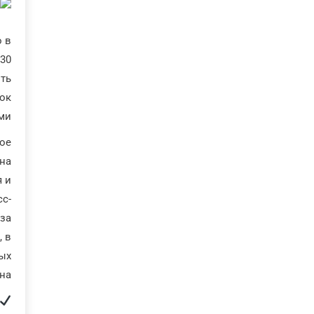
о в
-30
ть
рок
ми.
ое
 на
я и
сс-
за
, в
вых
на.