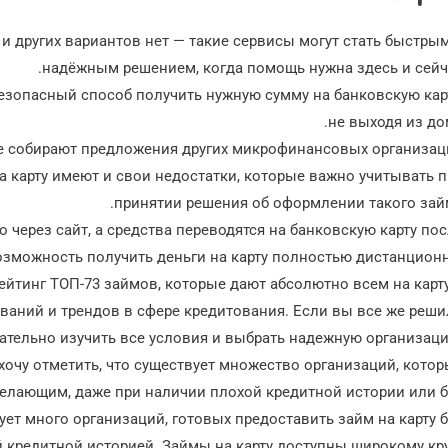
и других вариантов нет — такие сервисы могут стать быстры
надёжным решением, когда помощь нужна здесь и сейч
безопасный способ получить нужную сумму на банковскую кар
не выходя из до
е собирают предложения других микрофинансовых организаци
а карту имеют и свои недостатки, которые важно учитывать 
принятии решения об оформлении такого зай
через сайт, а средства переводятся на банковскую карту по
озможность получить деньги на карту полностью дистанцион
ейтинг ТОП-73 займов, которые дают абсолютно всем на карт
ований и трендов в сфере кредитования. Если вы все же реш
ательно изучить все условия и выбрать надежную организац
очу отметить, что существует множество организаций, кото
елающим, даже при наличии плохой кредитной истории или б
ет много организаций, готовых предоставить займ на карту 
 кредитной историей. Займы на карту доступны широкому кр