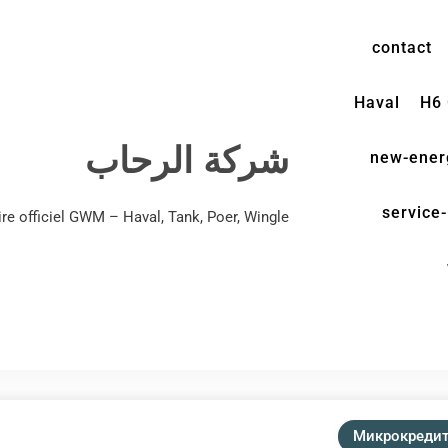
contact
Haval
H6
شركة الرحاب
new-ener
service-
e officiel GWM – Haval, Tank, Poer, Wingle
Микрокреди