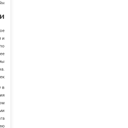
йн.
и
ое
 и
 по
нее
ммы
на.
к.
у в
ия.
том
ми.
лга
ию.