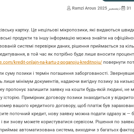
31 ديسمبر 2025
Ramzi Arous
вську картку. Це нецільові мікропозики, які видаються швид
нківські продукти та іншу інформацію можна знайти на офіційн
изованій системі перевірки даних, рішення приймається за кіл
дитування, в той час як потрібно буде лише вносити процен
ffe.com/kredit-onlajn-na-kartu-z-poganoju-kreditnoju/
повернути пот
и суму позики і термін погашення заборгованості. Звернувш
ть лише мінімум документів, надаючи вигідну позику за низь
ey пропонує залишити заявку на кошти будь-якій людині, не 
ну історію. Примірник договору позики знаходиться у відкрит
 номер вашого кредитного договору, щоб платіж був зарахова
сите поточний кредит, нову заявку можна подати одразу ж — 
і ви знову можете користуватися сервісом. Рішення по заяв
приймає автоматизована система, виходячи з багатьох фактор