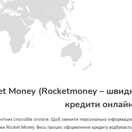
et Money (Rocketmoney – швид
кредити онлайн
анітних способів оплати. Щоб змінити персональну інформаці
мки Rocket Money. Весь процес оформлення кредиту відбуваєт