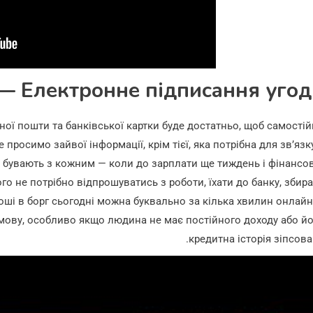
— Електронне підписання угод
ної пошти та банківської картки буде достатньо, щоб самості
просимо зайвої інформації, крім тієї, яка потрібна для зв’язк
и бувають з кожним — коли до зарплати ще тиждень і фінансо
го не потрібно відпрошуватись з роботи, їхати до банку, збир
і в борг сьогодні можна буквально за кілька хвилин онлайн
мову, особливо якщо людина не має постійного доходу або й
кредитна історія зіпсова