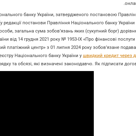
онла
онального банку України, затвердженого постановою Правлі
(у редакції постанови Правління Національного банку України
 особи, загальна сума зобов’язань яких (сукупний борг) дорів
аїни від 14 грудня 2021 року № 1953-IX «Про фінансові послуги
кий платіжний центр» з 01 липня 2024 року зобов’язане подав
єстру Національного банку України у
швидкий кредит через 
ядку та обсязі, які визначені законодавчо. Як підписати догов