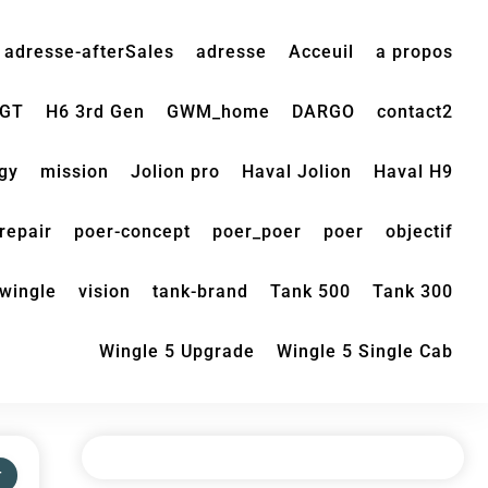
adresse-afterSales
adresse
Acceuil
a propos
 GT
H6 3rd Gen
GWM_home
DARGO
contact2
gy
mission
Jolion pro
Haval Jolion
Haval H9
repair
poer-concept
poer_poer
poer
objectif
wingle
vision
tank-brand
Tank 500
Tank 300
Wingle 5 Upgrade
Wingle 5 Single Cab
т