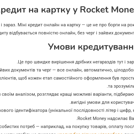
редит на картку у Rocket Mon
і зараз. Міні кредит онлайн на картку — це не про борги на ро
ту відбувається повністю онлайн, без черг і зайвих документ
Умови кредитуванн
Це про швидке вирішення дрібних негараздів тут і зар
йвих документів та черг — все онлайн, автоматично, цілодобо
клієнтів, щоб кожен етап самостійного оформлення був прос
та зрозуміл
 своїм аналізом, розглядає кращі можливі варіанти, підбира
вигідні умови для користувач
ого ідентифікатора (унікальної послідовності літер і цифр, 
Rocket Money надсилає Ва
обистих потреб — наприклад, на покупку товарів, оплату пос