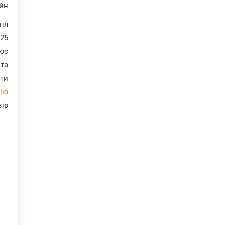
йн.
ння
 25
нює
 та
ати
дію
ір?