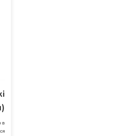
кі
)
ю в
ься