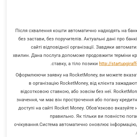
Після схвалення кошти автоматично надходять на банкі
без застави, без поручителів. Актуальні дані про ба
сайті відповідної організації. Завдяки автомат
хвилин. Дана послуга допоможе продовжити терміни кре
ставку, а тіло позики
http://startupgira
Оформлюючи заявку на RocketMoney, ви можете вказат
в організацію RocketMoney, від клієнта зажадаю
відсотковою ставкою, або зовсім без неї. RocketMon
значення, чи має він прострочення або погану кредит
доступі на сайті Rocket Money. Обов’язково вказуйте
правильно. Як тільки ви повністю пога
очікування.Система автоматично оновлює інформацію, 