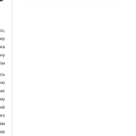
ко,
ому
ька
тну
ім.
ись
кою
має
ому
ний
без
кам
ів.