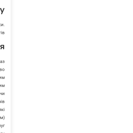
ey
ки.
ів.
я
аз.
во.
тим
им.
ючи
ів.
які
м).
луг