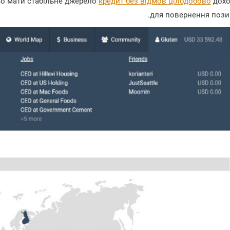
ьо мати стабільне джерело
кредит без відмов цілодобово
дохо
для повернення пози