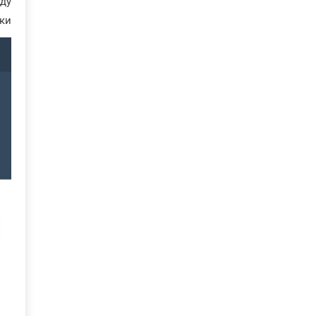
ду
ки.