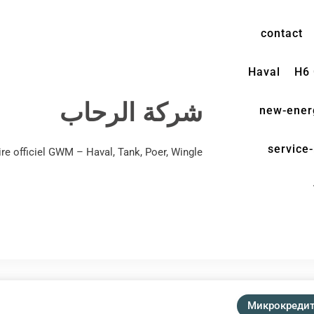
contact
Haval
H6
شركة الرحاب
new-ener
service-
e officiel GWM – Haval, Tank, Poer, Wingle
Микрокреди