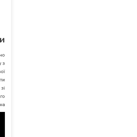
и
йно
у з
вої
ати
 зі
ого
на.