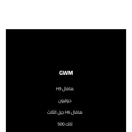
GWM
هافال H9
جوليون
هافال H6 جيل الثالث
تانك 500