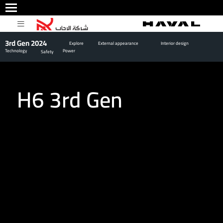
3rd Gen 2024
Explore
External appearance
Interior design
Technology
Power
Safety
H6 3rd Gen